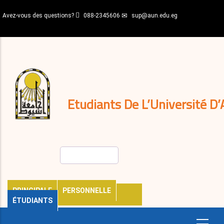
Aller
Avez-vous des questions?
088-2345606
sup@aun.edu.eg
au
contenu
N-
principal
Home
Règlements
&
décisions
Expatriés
Journal
Etudiants De L’Université D’
Rechercher
PRINCIPALE
PERSONNELLE
ÉTUDIANTS