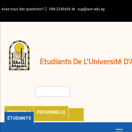
Aller
Avez-vous des questions?
088-2345606
sup@aun.edu.eg
au
contenu
N-
principal
Home
Règlements
&
décisions
Expatriés
Journal
Etudiants De L’Université D’
Rechercher
PRINCIPALE
PERSONNELLE
ÉTUDIANTS