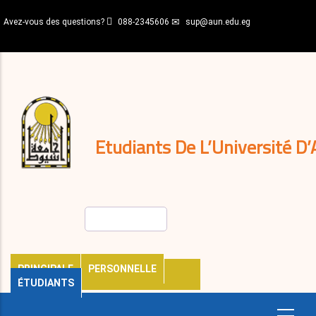
Aller
Avez-vous des questions?
088-2345606
sup@aun.edu.eg
au
contenu
N-
principal
Home
Règlements
&
décisions
Expatriés
Journal
Etudiants De L’Université D’
Rechercher
PRINCIPALE
PERSONNELLE
ÉTUDIANTS