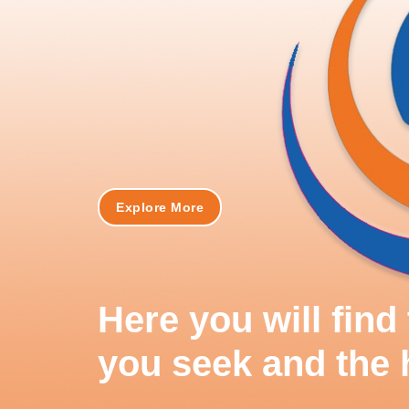
Explore More
Here you will fin
you seek and the 