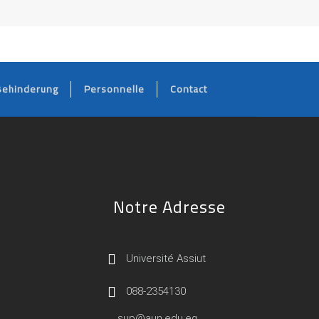
Behinderung
Personnelle
Contact
Notre Adresse
Université Assiut
088-2354130
sup@aun.edu.eg