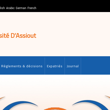
lish
Arabic
German
French
sité D’Assiout
Règlements & décisions
Expatriés
Journal