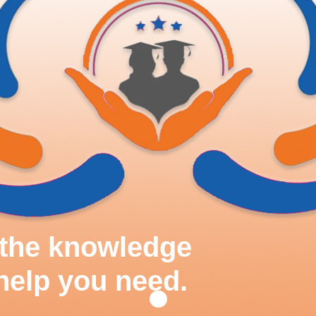
d the knowledge
help you need.