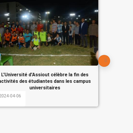
Le Pré
participe
l'Egypte
2024-04-
L'Université d'Assiout célèbre la fin des
activités des étudiantes dans les campus
universitaires
2024-04-06