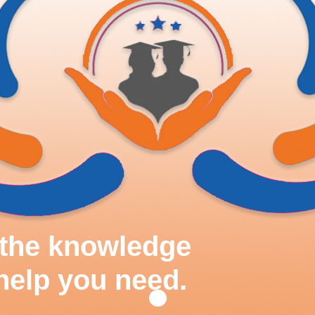
d the knowledge
help you need.