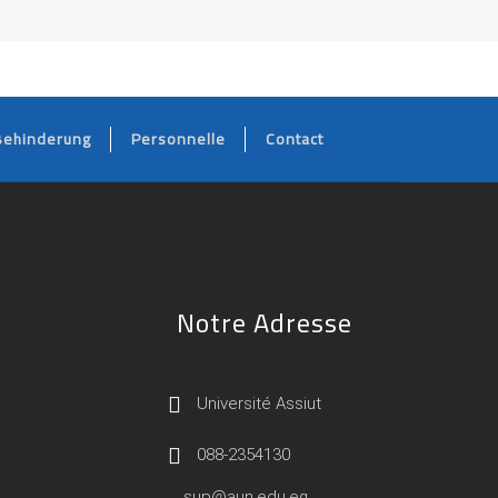
Behinderung
Personnelle
Contact
Notre Adresse
Université Assiut
088-2354130
sup@aun.edu.eg