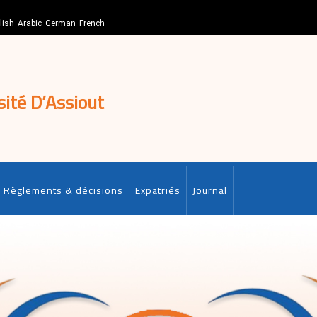
lish
Arabic
German
French
sité D’Assiout
Règlements & décisions
Expatriés
Journal