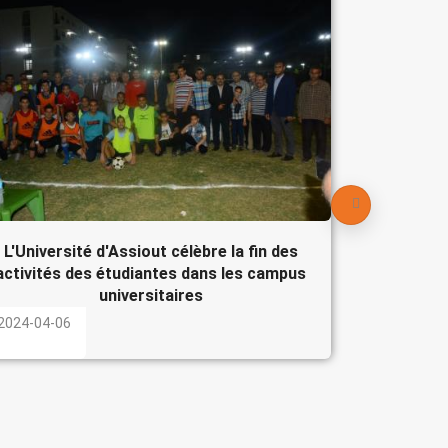
Le Pré
participe
l'Egypte
2024-04-
L'Université d'Assiout célèbre la fin des
activités des étudiantes dans les campus
universitaires
2024-04-06