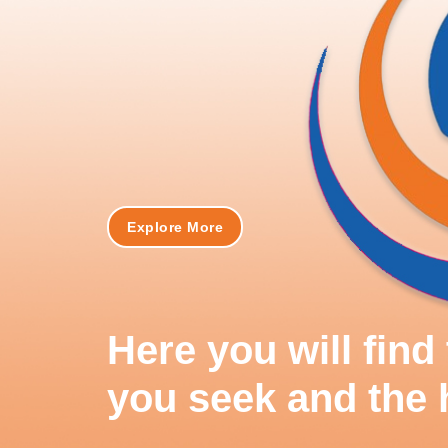
Explore More
Here you will fin
you seek and the 