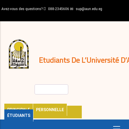
Aller
Avez-vous des questions?
088-2345606
sup@aun.edu.eg
au
contenu
N-
principal
Home
Règlements
&
décisions
Expatriés
Journal
Etudiants De L’Université D’
Rechercher
PRINCIPALE
PERSONNELLE
ÉTUDIANTS