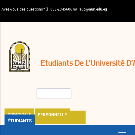
Aller
Avez-vous des questions?
088-2345606
sup@aun.edu.eg
au
contenu
N-
principal
Home
Règlements
&
décisions
Expatriés
Journal
Etudiants De L’Université D’
Rechercher
PRINCIPALE
PERSONNELLE
ÉTUDIANTS