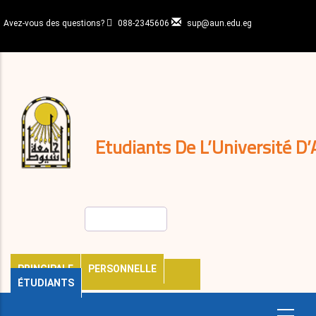
Aller
au
Avez-vous des questions?
088-2345606
sup@aun.edu.eg
contenu
N-
principal
Home
Règlements
&
décisions
Expatriés
Journal
Etudiants De L’Université D’
Rechercher
PRINCIPALE
PERSONNELLE
ÉTUDIANTS