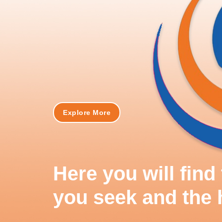
Explore More
Here you will fin
you seek and the 