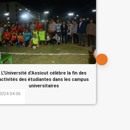
Le Pré
participe
l'Egypte
2024-04-
L'Université d'Assiout célèbre la fin des
activités des étudiantes dans les campus
universitaires
2024-04-06