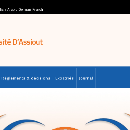
lish
Arabic
German
French
sité D’Assiout
Règlements & décisions
Expatriés
Journal