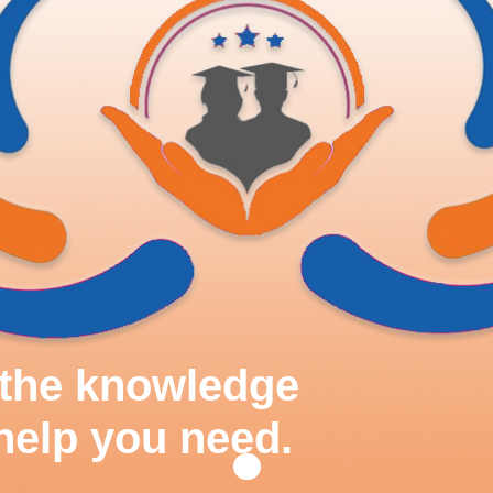
d the knowledge
help you need.