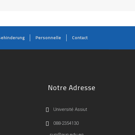
Behinderung
Personnelle
Contact
Notre Adresse
Université Assiut
088-2354130
sup@aun.edu.eg