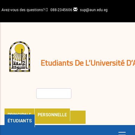
Aller
au
Avez-vous des questions?
088-2345606
sup@aun.edu.eg
contenu
N-
principal
Home
Règlements
&
décisions
Expatriés
Journal
Etudiants De L’Université D’
Rechercher
PRINCIPALE
PERSONNELLE
ÉTUDIANTS