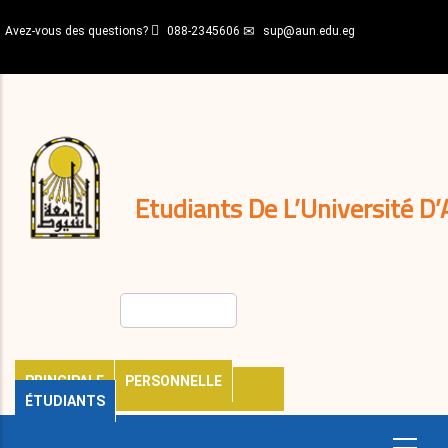
Aller
Avez-vous des questions?
088-2345606
sup@aun.edu.eg
au
contenu
N-
principal
Home
Règlements
&
décisions
Expatriés
Journal
Etudiants De L’Université D’
Rechercher
PRINCIPALE
PERSONNELLE
ÉTUDIANTS