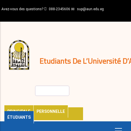
Aller
Avez-vous des questions?
088-2345606
sup@aun.edu.eg
au
contenu
N-
principal
Home
Règlements
&
décisions
Expatriés
Journal
Etudiants De L’Université D’
Rechercher
PRINCIPALE
PERSONNELLE
ÉTUDIANTS