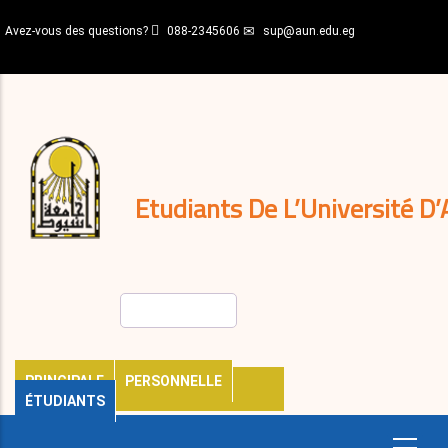
Aller
Avez-vous des questions?
088-2345606
sup@aun.edu.eg
au
contenu
N-
principal
Home
Règlements
&
décisions
Expatriés
Journal
Etudiants De L’Université D’
Rechercher
PRINCIPALE
PERSONNELLE
ÉTUDIANTS