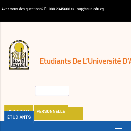
Aller
Avez-vous des questions?
088-2345606
sup@aun.edu.eg
au
contenu
N-
principal
Home
Règlements
&
décisions
Expatriés
Journal
Etudiants De L’Université D’
Rechercher
PRINCIPALE
PERSONNELLE
ÉTUDIANTS