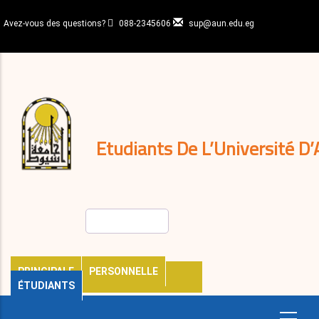
Aller
au
Avez-vous des questions?
088-2345606
sup@aun.edu.eg
contenu
N-
principal
Home
Règlements
&
décisions
Expatriés
Journal
Etudiants De L’Université D’
Rechercher
PRINCIPALE
PERSONNELLE
ÉTUDIANTS