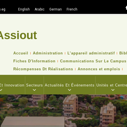
.eg
English
Arabic
German
French
Assiout
Recher
TOP
Accueil
Administration
L’appareil administratif
Bib
HEADER
Fiches D'Information
Communications Sur Le Campus
NAVIGATION
MENU
Récompenses Dt Réalisations
Annonces et emplois
t Innovation
Secteurs
Actualités Et Événements
Unités et Centr