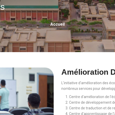
es
Fil
Accueil
D'Ariane
Amélioration 
L'initiative d'amélioration des éco
nombreux services pour développer
Centre d'amélioration de l'é
Centre de développement de 
Centre de traduction et de r
Centre d'apprentissage de l