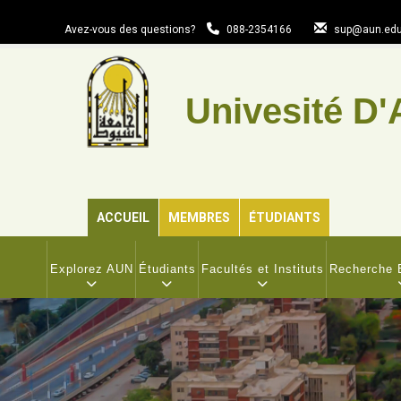
Aller
au
Avez-vous des questions?
088-2354166
sup@aun.edu
contenu
principal
Univesité D'
ACCUEIL
MEMBRES
ÉTUDIANTS
MAIN
NAVIGATION
Explorez AUN
Étudiants
Facultés et Instituts
Recherche E