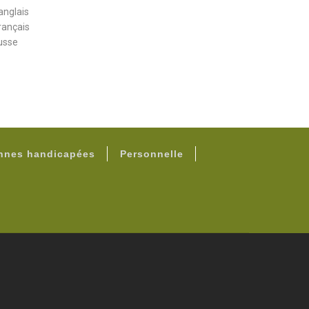
anglais
rançais
usse
onnes handicapées
Personnelle