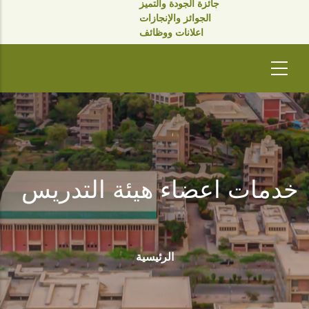
جائزة الجودة والتميز
الجوائز والإنجازات
اعلانات ووظائف
خدمات اعضاء هيئة التدريس
مسار
التنقل
الرئيسية