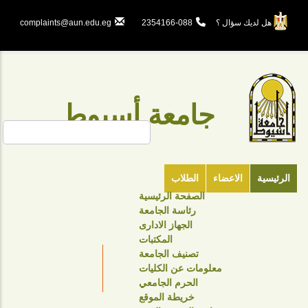
تجاوز
إلى
هل لديك سؤال ؟
088-2354166
complaints@aun.edu.eg
المحتوى
الرئيسي
جامعة أسيوط
بحث
الرئيسية
الاعضاء
الطلاب
الصفحة الرئيسية
TOP
رئاسة الجامعة
HEADER
الجهاز الادارى
NAVIGATION
المكتبات
تصنيف الجامعة
MENU
معلومات عن الكليات
الحرم الجامعي
خريطة الموقع