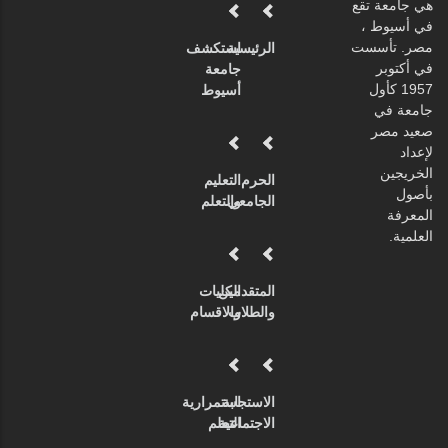
هي جامعة تقع
في أسيوط ،
مصر. تأسست
الرئيسية
استكشف
في أكتوبر
جامعة
1957 كأول
أسيوط
جامعة في
صعيد مصر
لإعداد
الخريجين
الحرم
التعليم
بأصول
الجامعي
والتعلم
المعرفة
العلمية.
المتقدمين
الكليات
والطلاب
والاقسام
الاستجابة
استمرارية
الاجتماعية
التعلم