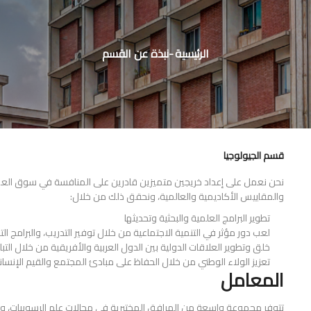
مسار
التنقل
الرئيسية
-
نبذة عن القسم
قسم الجيولوجيا
نحن نعمل على إعداد خريجين متميزين قادرين على المنافسة في سوق العمل 
والمقاييس الأكاديمية والعالمية، ونحقق ذلك من خلال:
تطوير البرامج العلمية والبحثية وتحديثها
لعب دور مؤثر في التنمية الاجتماعية من خلال توفير التدريب، والبرامج 
خلق وتطوير العلاقات الدولية بين الدول العربية والأفريقية من خلال التب
تعزيز الولاء الوطني من خلال الحفاظ على مبادئ المجتمع والقيم الإنسانية 
المعامل
تتوفر مجموعة واسعة من المرافق المختبرية في مجالات علم الرسوبيات، وال