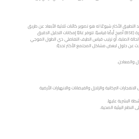
تروني للأداة. يعد التطبيق الأكثر شيوعًا له هو تصوير كائنات ثلاثية الأبعاد عن طريق
الإلكترونات الثانوية (SE) ، ولكن التصوير المركب عن طريق الإلكترونات المتناثرة (BSE) أصبح أيضًا قياسيًا. تتوفر غالبًا إمكانات التحليل الدقيق
عة السينية ، وأشهرها هو نظام قياس الطيف التفاضلي للطاقة (EDS) بالحالة الصلبة، أو ترتيب قياس الطيف التفاضلي ذي الطول الموجي
ول والمعادن.
نفجارات البركانية والزلازل والفيضانات والانهيارات الأرضية
نشطة البشرية عليها.
 النظم البيئية الصحية.