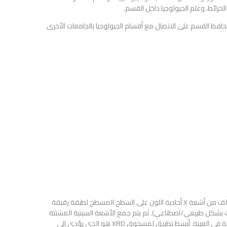
لخرائط، وعلم الجيولوجيا داخل القسم.
يحافظ القسم على الاتصال مع أقسام الجيولوجيا بالجامعات الأخرى
إن مسحوق حيود الأشعة السينية (XRD) هو تقنية يتم فيها توجيه شعاع متآلف من أشعة X أحادية اللون على السطح المسطح لطبقة رقيقة
حدث بشكل طبيعي/اصطناعي). ثم يتم جمع الأشعة السينية المشتتة
للعينات للكشف عن معلومات حول الحالة الهيكلية للمادة (المواد) الموجودة في العينة. أبسط تطبيق لمسحوق XRD هو الذي يؤدي إلى