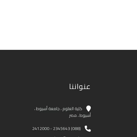
عنواننا
كلية العلوم ، جامعة أسيوط ،
أسيوط ، مصر
(088) 2345643 - 2412000