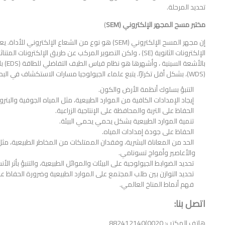
تحديد المرحلة.
مختبر مسح المجهر الإلكتروني (SEM
)
إن مجهر المسح الإلكتروني (SEM) هو نوع من الشعاع الإلك
بالأش
(WDS)، بشكل أقل تكرارًا. يتبع علماء الجيولوجيا مسارات الاستكشاف في البحث عن حلول لبعض مشاكل المجتمع الأكثر تحديًا:
التنبؤ بسلوك أنظمة الأرض والكون.
إيجاد الإمدادات الكافية من الموارد الطبيعية، مثل المياه الجوفية والبتر
الحفاظ على التربة والمحافظة على الإنتاجية الزراعية.
تنمية الموارد الطبيعية بشكل يحمي يحمي البيئة.
الحفاظ على جودة إمدادات المياه.
الحد من المعاناة البشرية، وفقدان الممتلكات من المخاطر الطبيعية، مثل الا
والأعاصير وأمواج تسونامي.
تحديد الضوابط الجيولوجية على البيئات والموائل الطبيعية، والتنبؤ بأثر الأ
تحديد التوازن بين طلب المجتمع على الموارد الطبيعية وضرورة الحفاظ على
فهم أنماط المناخ العالمي.
اتصل بنا:
هاتف المكتب: 0020)882412140