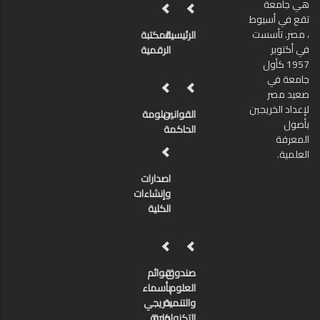
هي جامعة
تقع في أسيوط
، مصر. تأسست
الرئيسية
المكتبة
في أكتوبر
الرقمية
1957 كأول
جامعة في
صعيد مصر
لإعداد الخريجين
القوانين
دبلومة
بأصول
الحاكمة
المعرفة
العلمية.
اصدارات
وإنشاءات
الكلية
صندوق
قوائم
العلوم
بأسماء
والتنمية
خريجي
كلية
التكنولوجية