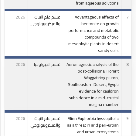
from aqueous solutions
7
Advantageous effects of
قسم علم النبات
2026
bentonite on growth
والميكروبيولوجي
performance and metabolic
compounds of two
mesophytic plants in desert
sandy soils
8
Aeromagnetic analysis of the
قسم الجيولوجيا
2026
post-collisional Homrit
Waggat ring pluton,
Southeastern Desert, Egypt:
evidence for cauldron
subsidence in a mid-crustal
magma chamber
9
Alien Euphorbia hyssopifolia
قسم علم النبات
2026
as a threat in arid peri-urban
والميكروبيولوجي
and urban ecosystems