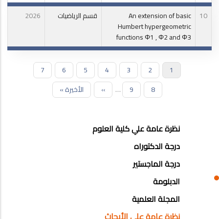
10
An extension of basic
قسم الرياضيات
2026
Humbert hypergeometric
functions Φ1 , Φ2 and Φ3
1
Current
2
الصفحة
3
الصفحة
4
الصفحة
5
الصفحة
6
الصفحة
7
الصفحة
Pagination
page
8
الصفحة
9
…
الصفحة
››
الصفحة
Last
الأخيرة »
التالية
page
POSTGRAD
نظرة عامة علي كلية العلوم
STUDIES
درجة الدكتوراه
MENU
درجة الماجستير
SIDE
الدبلومة
BAR
المجلة العلمية
نظرة عامة على الأبحاث