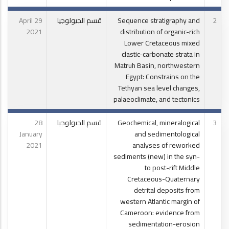
2
Sequence stratigraphy and
قسم الجيولوجيا
29 April
2021
distribution of organic-rich
Lower Cretaceous mixed
clastic-carbonate strata in
Matruh Basin, northwestern
Egypt: Constrains on the
Tethyan sea level changes,
palaeoclimate, and tectonics
3
Geochemical, mineralogical
قسم الجيولوجيا
28
January
and sedimentological
2021
analyses of reworked
sediments (new) in the syn-
to post-rift Middle
Cretaceous-Quaternary
detrital deposits from
western Atlantic margin of
Cameroon: evidence from
sedimentation-erosion