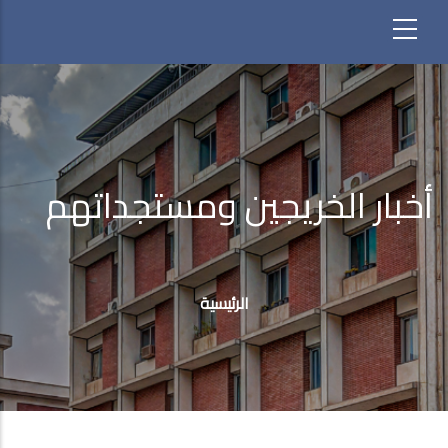
أخبار الخريجين ومستجداتهم
مسار
التنقل
الرئيسية