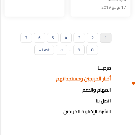
17 يونيو 2019
1
Current
2
الصفحة
3
الصفحة
4
الصفحة
5
الصفحة
6
الصفحة
7
الصفحة
Pagination
page
8
الصفحة
9
…
الصفحة
››
الصفحة
Last
Last »
التالية
page
ALUMNI
مرحبـــا
MENU
أخبار الخريجين ومستجداتهم
SIDE
المهام والدعم
BAR
اتصل بنا
النشرة الإخبارية للخريجين