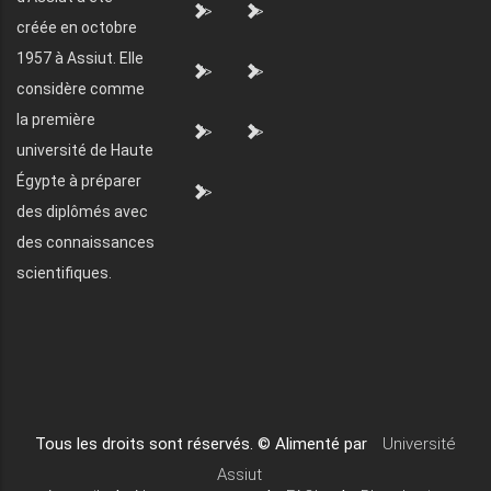
">
">
créée en octobre
1957 à Assiut. Elle
">
">
considère comme
la première
">
">
université de Haute
Égypte à préparer
">
des diplômés avec
des connaissances
scientifiques.
Tous les droits sont réservés. © Alimenté par
Université
Assiut