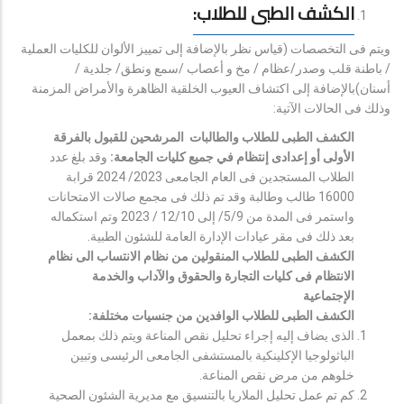
الكشف الطبى للطلاب:
ويتم فى التخصصات (قياس نظر بالإضافة إلى تمييز الألوان للكليات العملية
/ باطنة قلب وصدر/عظام / مخ و أعصاب /سمع ونطق/ جلدية /
أسنان)بالإضافة إلى اكتشاف العيوب الخلقية الظاهرة والأمراض المزمنة
وذلك فى الحالات الآتية:
الكشف الطبى للطلاب والطالبات المرشحين للقبول بالفرقة
الأولى أو إعدادى إنتظام في جميع كليات الجامعة:
وقد بلغ عدد
الطلاب المستجدين فى العام الجامعى 2023/ 2024 قرابة
16000 طالب وطالبة وقد تم ذلك فى مجمع صالات الامتحانات
واستمر فى المدة من 5/9/ إلى 12/10 / 2023 وتم استكماله
بعد ذلك فى مقر عيادات الإدارة العامة للشئون الطبية.
الكشف الطبى للطلاب المنقولين من نظام الانتساب الى نظام
الانتظام فى كليات التجارة والحقوق والآداب والخدمة
الإجتماعية
الكشف الطبى للطلاب الوافدين من جنسيات مختلفة:
الذى يضاف إليه إجراء تحليل نقص المناعة ويتم ذلك بمعمل
الباثولوجيا الإكلينكية بالمستشفى الجامعى الرئيسى وتبين
خلوهم من مرض نقص المناعة.
كم تم عمل تحليل الملاريا بالتنسيق مع مديرية الشئون الصحية