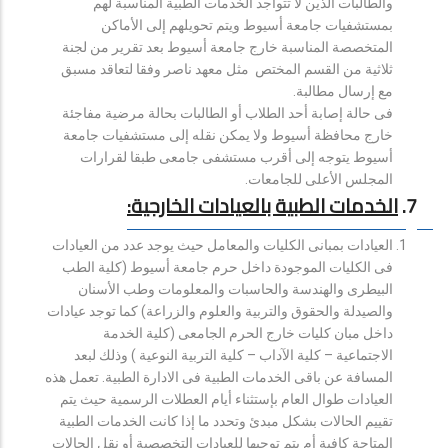
والطالبات الذين لا تتواجد الخدمات الطبية المناسبة لهم
بمستشفيات جامعة أسيوط ويتم تحويلهم إلى الأماكن
المتخصصة المناسبة خارج جامعة أسيوط بعد تقرير من لجنة
ثلاثية من القسم المختص مثل معهد ناصر وفقا لتعاقد مسبق
مع إرسال مطالبة.
فى حالة إصابة أحد الطلاب أو الطالبات بحالة مرضية مفاجئة
خارج محافظة أسيوط ولا يمكن نقله إلى مستشفيات جامعة
أسيوط يتوجه إلى أقرب مستشفى جامعى طبقا لقرارات
المجلس الأعلى للجامعات.
7
.
الخدمات الطبية بالعيادات الخارجية:
العيادات بمبانى الكليات والمعامل حيث يوجد عدد من العيادات
فى الكليات الموجودة داخل حرم جامعة أسيوط (كلية الطب
البيطرى والهندسة والحاسبات والمعلومات وطب الأسنان
والصيدلة والحقوق والتربية والعلوم والزراعة) كما توجد عيادات
داخل مبان كليات خارج الحرم الجامعى (كلية الخدمة
الاجتماعية – كلية الآداب – كلية التربية النوعية ) وذلك لبعد
المسافة عن باقى الخدمات الطبية فى الادارة الطبية. تعمل هذه
العيادات طوال العام بإستثناء أيام العطلات الرسمية حيث يتم
تقييم الحالات بشكل مبدئ وتحدد ما إذا كانت الخدمات الطبية
المتاحة كافية أم يتم توجيها للعيادات التخصصية أو نقل الحالات