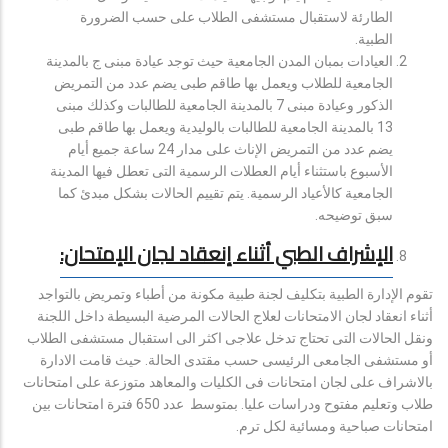
الطارئة لاستقبال مستشفى الطلاب على حسب الضرورة
الطبية.
العيادات بمبان المدن الجامعية حيث توجد عيادة مبنى ج بالمدينة
الجامعية للطلاب ويعمل بها طاقم طبى يضم عدد من التمريض
الذكور وعيادة مبنى 7 بالمدينة الجامعية للطالبات وكذلك مبنى
13 بالمدينة الجامعية للطالبات بالوليدية ويعمل بها طاقم طبى
يضم عدد من التمريض الإناث على مدار 24 ساعة جميع أيام
الأسبوع باستثناء أيام العطلات الرسمية التى تعطل فيها المدينة
الجامعية كالأعياد الرسمية. يتم تقييم الحالات بشكل مبدئ كما
سبق توضيحه.
الإشراف الطبي أثناء إنعقاد لجان الإمتحان:
تقوم الإدارة الطبية بتكليف لجنة طبية مكونة من أطباء وتمريض بالتواجد
أثناء انعقاد لجان الامتحانات لعلاج الحالات المرضية البسيطة داخل اللجنة
ونقل الحالات التى تحتاج تدخل علاجى اكثر الى استقبال مستشفى الطلاب
أو مستشفى الجامعى الرئيسى حسب مقتدى الحالة. حيث قامت الادارة
بالاشراف على لجان امتحانات فى الكليات والمعاهد متوزعة على امتحانات
طلاب وتعليم مفتوح ودراسات عليا. بمتوسط عدد 650 فترة امتحانات بين
امتحانات صباحية ومسائية لكل ترم.