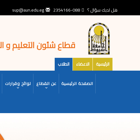
تجاوز
إلى
هل لديك سؤال ؟
088-2354166
sup@aun.edu.eg
المحتوى
الرئيسي
قطاع شئون التعليم و ا
الرئيسية
الاعضاء
الطلاب
MAIN
الصفحة الرئيسية
عن القطاع
لوائح وقرارات
NAVIGATION