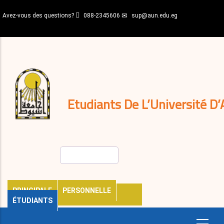
Aller
Avez-vous des questions?
088-2345606
sup@aun.edu.eg
au
contenu
N-
principal
Home
Règlements
&
décisions
Expatriés
Journal
Etudiants De L’Université D’
Rechercher
PRINCIPALE
PERSONNELLE
ÉTUDIANTS