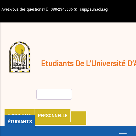
Aller
Avez-vous des questions?
088-2345606
sup@aun.edu.eg
au
contenu
N-
principal
Home
Règlements
&
décisions
Expatriés
Journal
Etudiants De L’Université D’
Rechercher
PRINCIPALE
PERSONNELLE
ÉTUDIANTS