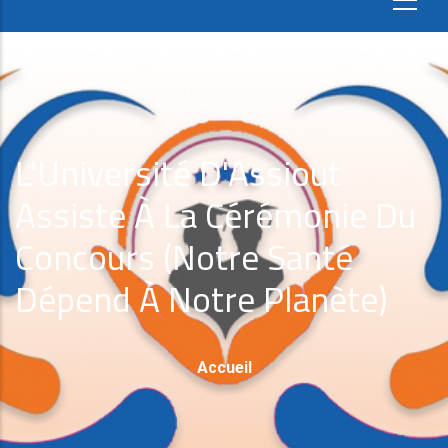
L'Université D'Assiout
Assiste À La Cérémonie Du
Concours (Notre Santé
Dépend À Notre Planète)
Fil
Accueil
D'Ariane