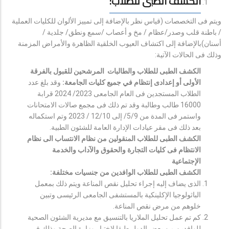
الكشف الطبى للطلاب:
ويتم فى التخصصات (قياس نظر بالإضافة إلى تمييز الألوان للكليات العملية
/ باطنة قلب وصدر/عظام / مخ و أعصاب /سمع ونطق/ جلدية /
أسنان)بالإضافة إلى اكتشاف العيوب الخلقية الظاهرة والأمراض المزمنة
وذلك فى الحالات الآتية:
الكشف الطبى للطلاب والطالبات المرشحين للقبول بالفرقة
الأولى أو إعدادى إنتظام في جميع كليات الجامعة:
وقد بلغ عدد
الطلاب المستجدين فى العام الجامعى 2023/ 2024 قرابة
16000 طالب وطالبة وقد تم ذلك فى مجمع صالات الامتحانات
واستمر فى المدة من 5/9/ إلى 12/10 / 2023 وتم استكماله
بعد ذلك فى مقر عيادات الإدارة العامة للشئون الطبية.
الكشف الطبى للطلاب المنقولين من نظام الانتساب الى نظام
الانتظام فى كليات التجارة والحقوق والآداب والخدمة
الإجتماعية
الكشف الطبى للطلاب الوافدين من جنسيات مختلفة:
الذى يضاف إليه إجراء تحليل نقص المناعة ويتم ذلك بمعمل
الباثولوجيا الإكلينكية بالمستشفى الجامعى الرئيسى وتبين
خلوهم من مرض نقص المناعة.
كم تم عمل تحليل الملاريا بالتنسيق مع مديرية الشئون الصحية
للوافدين من بعض الدول طبقا لاختيار وزارة الصحة وذلك فى