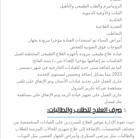
الروماتيزم والطب الطبيعى والتأهيل
القلب والأوعية الدموية
الجلدية
التغذية العلاجية
التخاطب
أمراض النساء تم استحداث العيادة مؤخرا مزودة بجهاز
الموجات فوق الصوتية للفحص.
عيادة علاج طبيعى مزودة بأجهزة العلاج الطبيعى المختلفة لعمل
الجلسات تم إضافتها مؤخرا كإهداء من د/ بثينة الفاتح.
كما تم اضافة مبنى جديد للعيادات الخارجية فى شهر ديسمبر
2023 مما يشكل إضافة وتحسين لمستوى الخدمة.
جارى العمل على تجديد عيادات الأسنان وتم الإتفاق على تلقى
مساهمة شركة تكرير البترول.
جارى العمل على تجهيز عيادة الرمد وتم الإتفاق على مساهمة
بنك فيصل.
صرف العلاج للطلاب والطالبات:
حيث تقوم الإدارة بتوفير العلاج للمترددين على العيادات المتخصصة من
مختلف التخصصات بالإضافة إلى علاج شهرى للحالات المزمنة للطلاب
والطالبات مثل مرضى السكرى وأمراض الجهاز العصبى مثل النوبات