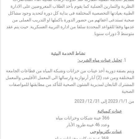
النظرية والتمارين العملية كما يقوم بأخذ الطلاب المعروضين على الادارة
الطبية بعيادتها التخصصية المختلفة فى بداية كل دورة لتحديد وجود مشاكل
صحية تستدعى اعفائهم من حضور الدورة باكملها او التدريب العملى من
عدمها وفقا للقواعد المحددة سلفا من ادارة التربية العسكرية. حيث يتم عقد
متوسط 3 دورات سنويا.
نشاط الخدمة البيئية
تحليل عينات مياه الشرب:
ويتم بصفة دورية أخذ عينات من خزانات وشبكة المياه من قطاعات الجامعة
المختلفة ومن عدد (2) آبار أرتوازية وارسالها الى المعمل الأقليمى والمعمل
المشترك التابعان لمديرية الشئون الصحية للتأكد من مطابقتها للمواصفات
الصحية
من 1/1/ 2023 إلى 31/ 12/ 2023
عينات كيميائية
366 عينة شبكات وخزانات مياه
وعدد 46 عينة طرود الأبار
عينات بكتريولوجى
368 عينة شبكات وخزانات مياه