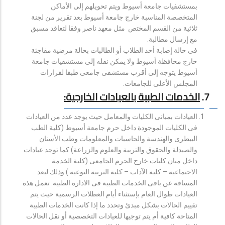
بمستشفيات جامعة أسيوط ويتم تحويلهم إلى الأماكن
المتخصصة المناسبة خارج جامعة أسيوط بعد تقرير من لجنة
ثلاثية من القسم المختص مثل معهد ناصر وفقا لتعاقد مسبق
مع إرسال مطالبة.
فى حالة إصابة أحد الطلاب أو الطالبات بحالة مرضية مفاجئة
خارج محافظة أسيوط ولا يمكن نقله إلى مستشفيات جامعة
أسيوط يتوجه إلى أقرب مستشفى جامعى طبقا لقرارات
المجلس الأعلى للجامعات.
7
.
الخدمات الطبية بالعيادات الخارجية:
العيادات بمبانى الكليات والمعامل حيث يوجد عدد من العيادات
فى الكليات الموجودة داخل حرم جامعة أسيوط (كلية الطب
البيطرى والهندسة والحاسبات والمعلومات وطب الأسنان
والصيدلة والحقوق والتربية والعلوم والزراعة) كما توجد عيادات
داخل مبان كليات خارج الحرم الجامعى (كلية الخدمة
الاجتماعية – كلية الآداب – كلية التربية النوعية ) وذلك لبعد
المسافة عن باقى الخدمات الطبية فى الادارة الطبية. تعمل هذه
العيادات طوال العام بإستثناء أيام العطلات الرسمية حيث يتم
تقييم الحالات بشكل مبدئ وتحدد ما إذا كانت الخدمات الطبية
المتاحة كافية أم يتم توجيها للعيادات التخصصية أو نقل الحالات