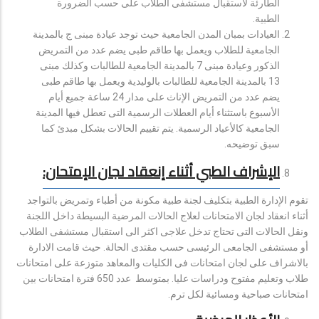
الطارئة لاستقبال مستشفى الطلاب على حسب الضرورة
الطبية.
العيادات بمبان المدن الجامعية حيث توجد عيادة مبنى ج بالمدينة
الجامعية للطلاب ويعمل بها طاقم طبى يضم عدد من التمريض
الذكور وعيادة مبنى 7 بالمدينة الجامعية للطالبات وكذلك مبنى
13 بالمدينة الجامعية للطالبات بالوليدية ويعمل بها طاقم طبى
يضم عدد من التمريض الإناث على مدار 24 ساعة جميع أيام
الأسبوع باستثناء أيام العطلات الرسمية التى تعطل فيها المدينة
الجامعية كالأعياد الرسمية. يتم تقييم الحالات بشكل مبدئ كما
سبق توضيحه.
الإشراف الطبي أثناء إنعقاد لجان الإمتحان:
تقوم الإدارة الطبية بتكليف لجنة طبية مكونة من أطباء وتمريض بالتواجد
أثناء انعقاد لجان الامتحانات لعلاج الحالات المرضية البسيطة داخل اللجنة
ونقل الحالات التى تحتاج تدخل علاجى اكثر الى استقبال مستشفى الطلاب
أو مستشفى الجامعى الرئيسى حسب مقتدى الحالة. حيث قامت الادارة
بالاشراف على لجان امتحانات فى الكليات والمعاهد متوزعة على امتحانات
طلاب وتعليم مفتوح ودراسات عليا. بمتوسط عدد 650 فترة امتحانات بين
امتحانات صباحية ومسائية لكل ترم.