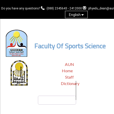
Skip
to
Do you have any questions?
(088) 2345643 - 2412000
phyedu_dean@aun
main
English
content
Log In
Faculty Of Sports Science
TOP
AUN
HEADER
Home
MENU
Staff
Dictionary
Search