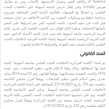
of Science وكثافة النشر ومعدل الاستشهاد بالأبحاث ومن ثم معامل
هيرش H-index. وفي إطار حرص جامعة أسيوط علي أخلاقيات البحث
العلمي، و اتساقاً مع التوجهات العالمية لأوعية النشر المختلفة بضرورة
مراجعة خطط وبروتوكولات البحوث من الناحية الأخلاقية من لجان مختصة
قبل البدء فى تنفيذ البحوث خاصة البحوث التي يتم إجراؤها علي البشر
بأنواعها المختلفة، ونظرا للكم الهائل من البحوث العلمية التي تجري بكلية
التربية الرياضية جامعة أسيوط فقد صدر قرار السيد الأستاذ الدكتور عميد
كلية التربية الرياضية جامعة أسيوط بإنشاء اللجنة الفرعية لاخلاقيات البحث
العلمي بالكلية لضمان تنفيذ القواعد والضوابط الاخلاقية للبحوث.
السند القانوني
تم إنشاء "اللجنة المركزية لأخلاقيات البحث العلمي بجامعة أسيوط" كلجنة
فنية لها استقلالها، وذلك وفقا لأحكام قانون تنظيم الجامعات رقم لسنة
1972 ولائحته التنفيذية وتعديلاتهما، ووفقاً للقانون رقم 52 لسنة 2014 بشأن
تعديل بعض أحكام قانون تنظيم الجامعات، ووفقاً لقرار مجلس الجامعة
بجلسته رقم 725 بتاريخ 27/10/2021 بالموافقة علي إنشاء اللجنة المركزية
لأخلاقيات البحث العلمي بجامعة أسيوط، وعلي البنود الأساسية للائحة
اللجنة. وتم على اساسها انشاء لجنة أخلاقيات البحث العلمي بكلية التربية
الرياضية كلجنة فرعية منبثقة من اللجنة المركزية ووفقاً لقرار مجلس
الكلية بجلسته رقم 232 بتاريخ 19/12/2022م .