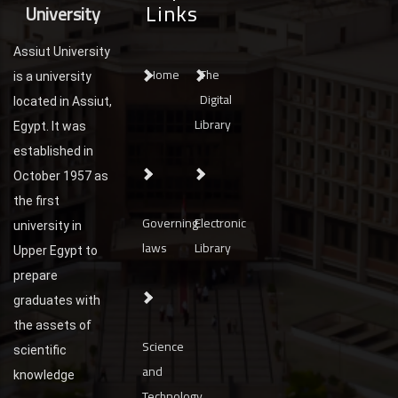
Links
University
Assiut University
Home
The
is a university
Digital
located in Assiut,
Library
Egypt. It was
established in
October 1957 as
the first
Governing
Electronic
university in
laws
Library
Upper Egypt to
prepare
graduates with
the assets of
Science
scientific
and
knowledge
Technology