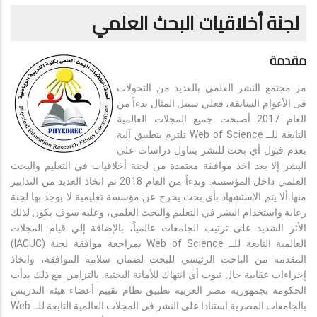
لجنة أخلاقيات البحث العلمي
مقدمة
مر مجتمع النشر العلمي بالعديد من التحولات
فى الأعوام السابقة، فعلي سبيل المثال بدءاً من
العام 2017 أصبحت جميع المجلات العالمية
التابعة للــ Web of Science تلتزم بتطبيق آلية
بعدم قبول أي بحث للنشر يتناول دراسات على
البشر إلا بعد اخذ موافقة معتمدة من لجنة أخلاقيات في التعليم والبحث
العلمي داخل المؤسسة. وبدءاً من العام 2018 تم اتخاذ العديد من التدابير
منها ألا يتم الاستشهاد بأي بحث يخرج عن مؤسسة تعليمية لا يوجد بها لجنة
رعاية واستخدام البشر في التعليم والبحث العلمي، وعليه سوف يكون لذلك
الأثر الشديد على ترتيب الجامعات عالمياً، بالإضافة إلي قيام المجلات
العالمية التابعة للــ Web of Science بمراجعة موافقة لجنة (IACUC)
المقدمة من الباحث الرئيسي للبحث لضمان سلامة الموافقة، واتخاذ
إجراءات عقابية حال ثبوت أي انتهاك للأمانة البحثية. بالتزامن مع ذلك بدأت
الحكومة بجمهورية مصر العربية تطبيق نظام تقييم أعضاء هيئة التدريس
بالجامعات المصرية استنادا على النشر في المجلات العالمية التابعة للــ Web