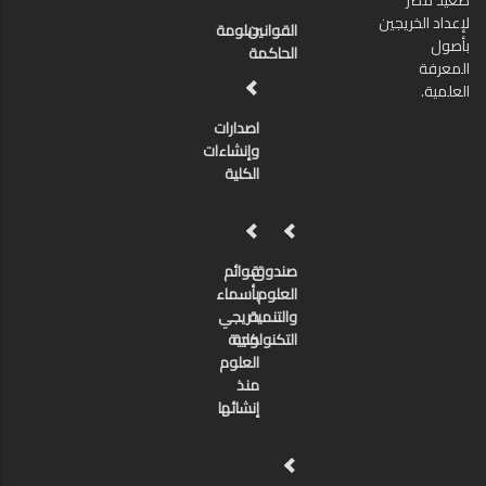
صعيد مصر
لإعداد الخريجين
القوانين
دبلومة
بأصول
الحاكمة
المعرفة
العلمية.
اصدارات
وإنشاءات
الكلية
صندوق
قوائم
العلوم
بأسماء
والتنمية
خريجي
كلية
التكنولوجية
العلوم
منذ
إنشائها