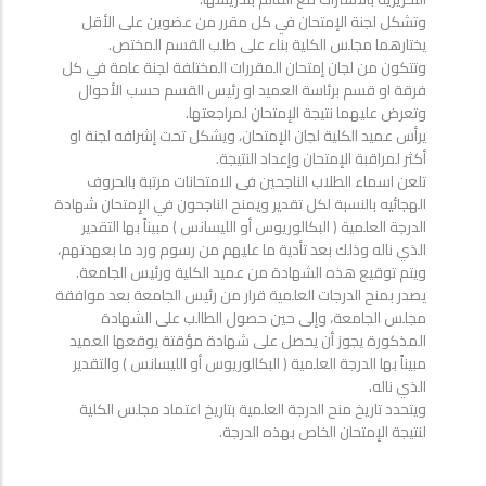
وتشكل لجنة الإمتحان في كل مقرر من عضوين على الأقل
يختارهما مجلس الكلية بناء على طلب القسم المختص.
وتتكون من لجان إمتحان المقررات المختلفة لجنة عامة في كل
فرقة او قسم برئاسة العميد او رئيس القسم حسب الأحوال
وتعرض عليهما نتيجة الإمتحان لمراجعتها.
يرأس عميد الكلية لجان الإمتحان، ويشكل تحت إشرافه لجنة او
أكثر لمراقبة الإمتحان وإعداد النتيجة.
تلعن اسماء الطلاب الناجحين فى الامتحانات مرتبة بالحروف
الهجائيه بالنسبة لكل تقدير ويمنح الناجحون في الإمتحان شهادة
الدرجة العلمية ( البكالوريوس أو الليسانس ) مبيناً بها التقدير
الذي ناله وذلك بعد تأدية ما عليهم من رسوم ورد ما بعهدتهم،
ويتم توقيع هذه الشهادة من عميد الكلية ورئيس الجامعة.
يصدر بمنح الدرجات العلمية قرار من رئيس الجامعة بعد موافقة
مجلس الجامعة، وإلى حين حصول الطالب على الشهادة
المذكورة يجوز أن يحصل على شهادة مؤقتة يوقعها العميد
مبيناً بها الدرجة العلمية ( البكالوريوس أو الليسانس ) والتقدير
الذي ناله.
ويتحدد تاريخ منح الدرجة العلمية بتاريخ اعتماد مجلس الكلية
لنتيجة الإمتحان الخاص بهذه الدرجة.