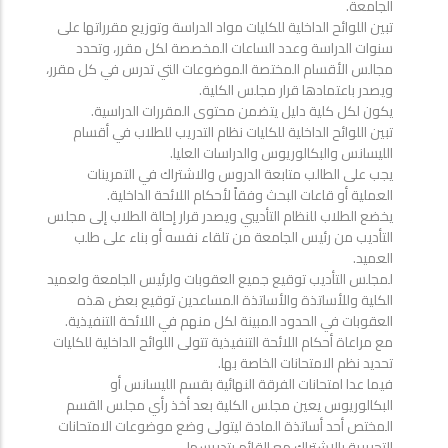
الجامعة.
تبين اللوائح الداخلية للكليات مواد الدراسة وتوزيع مقرراتها على
سنوات الدراسة وعدد الساعات المخصصة لكل مقرر، وتحدد
مجالس الأقسام المختصة الموضوعات التي تدرس في كل مقرر،
ويصدر باعتمادها قرار مجلس الكلية.
يكون لكل كلية دليل يتضمن محتوى المقررات الدراسية.
تبين اللوائح الداخلية للكليات نظام التدريب للطلاب في أقسام
الليسانس والبكالوريوس والدراسات العليا.
يجب على الطالب متابعة الدروس والاشتراك في التمرينات
العملية أو قاعات البحث وفقاً لأحكام اللائحة الداخلية.
يخضع الطلاب للنظام التأديبي ويصدر قرار إحالة الطلاب إلى مجلس
التأديب من رئيس الجامعة من تلقاء نفسه أو بناء على طلب
العميد.
لمجلس التأديب توقيع جميع العقوبات ولرئيس الجامعة ولعميد
الكلية وللأساتذة والأساتذة المساعدين توقيع بعض هذه
العقوبات في الحدود المبينة لكل منهم في اللائحة التنفيذية.
مع مراعاة أحكام اللائحة التنفيذية تتولى اللوائح الداخلية للكليات
تحديد نظم الامتحانات الخاصة بها.
فيما عدا امتحانات الفرقة النهائية بقسم الليسانس أو
البكالوريوس يعين مجلس الكلية بعد أخذ رأي مجلس القسم
المختص أحد أساتذة المادة ليتولى وضع موضوعات الامتحانات
التحريرية بالاشتراك مع القائم بتدريسها.