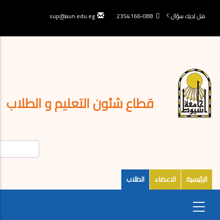
تجاوز
إلى
هل لديك سؤال ؟
088-2354166
sup@aun.edu.eg
المحتوى
الرئيسي
قطاع شئون التعليم و الطلاب
الرئيسية
الاعضاء
الطلاب