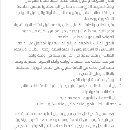
ثلاثين أسبوعيًا، وتكون عطلة نصف السنة لمدة أسبوعين
وفقًا للموعد الذي يحدده مجلس الجامعة، ولمجلس الجامعة
مراعاة للصالح العام أن يقرر بدء الدراسة أوانتهائها قبل المواعيد
المذكورة وبعدها.
يقيد الطالب بالكلية بناءً على طلب يقدمه قبل افتتاح الدراسة، ولا
يجوز القيد بعد ذلك إلا بترخيص من مجلس الكلية في حدود
القواعد التي يقررها مجلس الجامعة.
يلتحق الطالب بالجامعة أو يتابع الدراسة بها للحصول على درجة
الليسانس أو البكالوريوس أن يقيد اسمه بإحدى الكليات، ولا يجوز
للطالب أن يقيد اسمه في أكثر من كلية في وقت واحد.
يتم قيد الطالب بعد استيفاء أوراقه وأداء الرسوم المقررة، ويعد
ملف لكل طالب في الكلية يحتوي على جميع الأوراق المتعلقة
بالطالب وعلى الأخص :
الأوراق المقدمة لإجراء القيد.
بيان أحوال الطالب الدراسية وتواريخها ( القيد ـ الامتحانات ـ نتائح
الامتحانات ـ تقديراتها ).
بيان العقوبات التأديبية الموقعة عليه.
أوجه النشاط الرياضي والاجتماعي والعسكري للطالب.
يعد سجل خاص لكل طالب يدون به بيان لما يتضمنه ملفه فضلاً
عن تاريخ خروجه من الجامعة وسببه وعمله بعد التخرج، ويتكون
هذا السجل من صورتين وتحفظ احداهما في الكلية والأخرى في